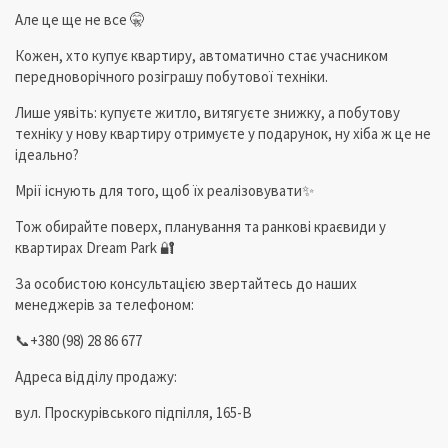
Але це ще не все 🤫
Кожен, хто купує квартиру, автоматично стає учасником
передноворічного розіграшу побутової техніки.
Лише уявіть: купуєте житло, витягуєте знижку, а побутову
техніку у нову квартиру отримуєте у подарунок, ну хіба ж це не
ідеально?
Мрії існують для того, щоб їх реалізовувати✨
Тож обирайте поверх, планування та ранкові краєвиди у
квартирах Dream Park 🔐
За особистою консультацією звертайтесь до наших
менеджерів за телефоном:
📞+380 (98) 28 86 677
Адреса відділу продажу:
вул. Проскурівського підпілля, 165-В