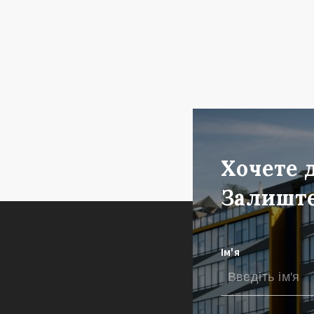
Хочете 
Залиште
Ім'я