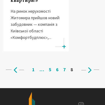
квартири!»
На ринок нерухомості
Житомира прийшов новий
забудовник — компанія з
Київської області
«Комфортбудплюс»,...
1
…
5
6
7
8