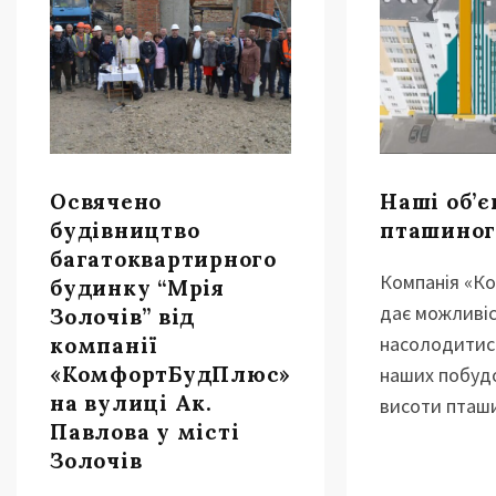
Освячено
Наші об’є
будівництво
пташиног
багатоквартирного
Компанія «К
будинку “Мрія
дає можливі
Золочів” від
насолодитис
компанії
«КомфортБудПлюс»
наших побудо
на вулиці Ак.
висоти пташи
Павлова у місті
Золочів