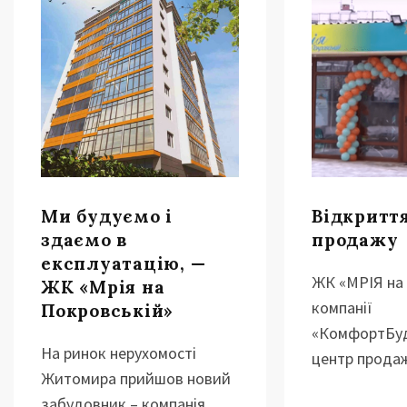
Ми будуємо і
Відкритт
здаємо в
продажу
експлуатацію, —
ЖК «МРІЯ на 
ЖК «Мрія на
компанії
Покровській»
«КомфортБуд
На ринок нерухомості
центр прода
Житомира прийшов новий
забудовник – компанія