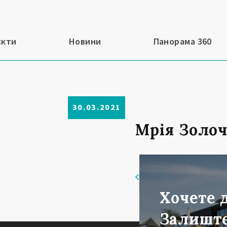
єкти
Новини
Панорама 360
30.03.2021
Мрія Золоч
Повернутись
Хочете 
Залиште